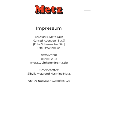
Impressum
Karosserie Metz GbR
Konrad-Adenauer-Str.71
(Ecke Schumacher Str.)
69469 Weinheim
06201-62681
06201-62813
metz.weinheim@gmx.de
Gesellschafter:
Sibylle Metz und Hermine Metz.
Steuer Nummer: 47010/04548